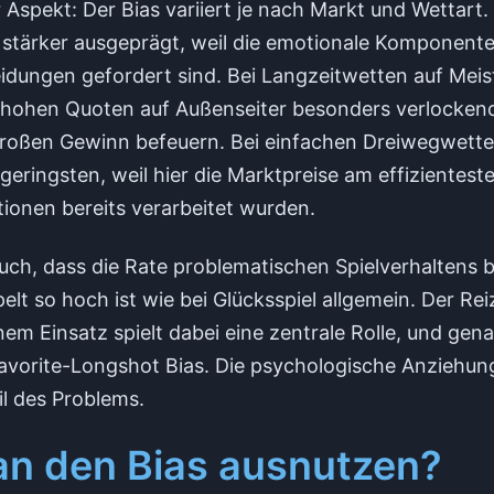
r Aspekt: Der Bias variiert je nach Markt und Wettart.
ll stärker ausgeprägt, weil die emotionale Komponente
idungen gefordert sind. Bei Langzeitwetten auf Mei
ie hohen Quoten auf Außenseiter besonders verlocken
roßen Gewinn befeuern. Bei einfachen Dreiwegwette
 geringsten, weil hier die Marktpreise am effizientest
ionen bereits verarbeitet wurden.
uch, dass die Rate problematischen Spielverhaltens 
lt so hoch ist wie bei Glücksspiel allgemein. Der Re
nem Einsatz spielt dabei eine zentrale Rolle, und gen
avorite-Longshot Bias. Die psychologische Anziehun
il des Problems.
n den Bias ausnutzen?