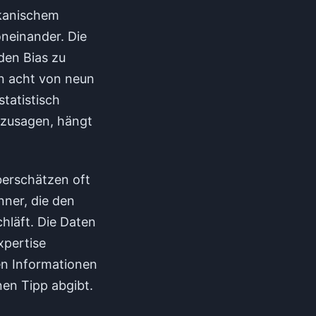
ikanischem
oneinander. Die
den Bias zu
In acht von neun
tatistisch
erzusagen, hängt
überschätzen oft
nner, die den
läft. Die Daten
xpertise
ten Informationen
nen Tipp abgibt.