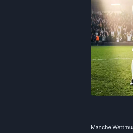
Manche Wettmust