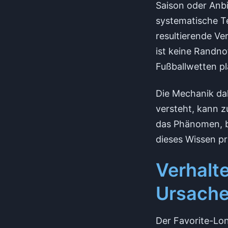
Saison oder Anbi
systematische T
resultierende V
ist keine Randno
Fußballwetten pl
Die Mechanik dah
versteht, kann z
das Phänomen, b
dieses Wissen p
Verhalt
Ursache
Der Favorite-Lon