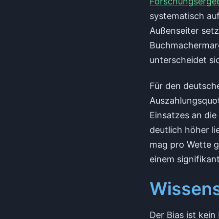
Forschungserge
systematisch auf
Außenseiter setz
Buchmachermarge 
unterscheidet sic
Für den deutsche
Auszahlungsquote
Einsatzes an di
deutlich höher l
mag pro Wette g
einem signifikan
Wissens
Der Bias ist ke