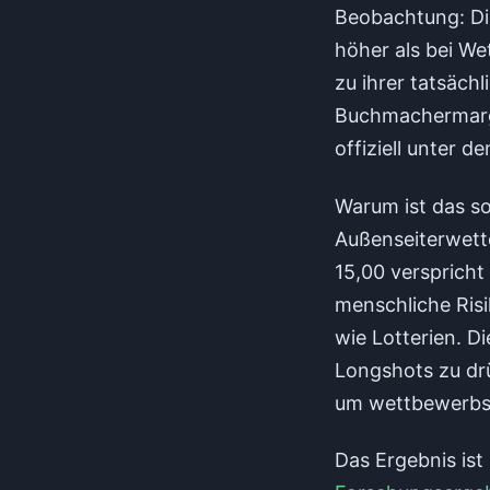
Beobachtung: Die
höher als bei We
zu ihrer tatsäch
Buchmachermarge 
offiziell unter 
Warum ist das so?
Außenseiterwette
15,00 verspricht
menschliche Ris
wie Lotterien. D
Longshots zu drü
um wettbewerbsf
Das Ergebnis ist