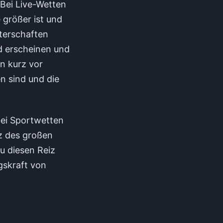
 Bei Live-Wetten
 größer ist und
sterschaften
d erscheinen und
n kurz vor
en sind und die
bei Sportwetten
iz des großen
au diesen Reiz
gskraft von