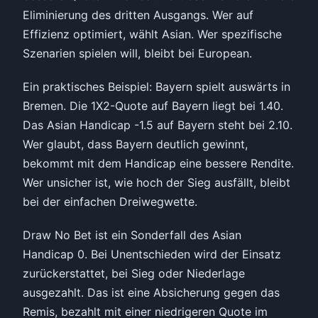
Eliminierung des dritten Ausgangs. Wer auf
Effizienz optimiert, wählt Asian. Wer spezifische
Szenarien spielen will, bleibt bei European.
Ein praktisches Beispiel: Bayern spielt auswärts in
Bremen. Die 1X2-Quote auf Bayern liegt bei 1.40.
Das Asian Handicap -1.5 auf Bayern steht bei 2.10.
Wer glaubt, dass Bayern deutlich gewinnt,
bekommt mit dem Handicap eine bessere Rendite.
Wer unsicher ist, wie hoch der Sieg ausfällt, bleibt
bei der einfachen Dreiwegwette.
Draw No Bet ist ein Sonderfall des Asian
Handicap 0. Bei Unentschieden wird der Einsatz
zurückerstattet, bei Sieg oder Niederlage
ausgezahlt. Das ist eine Absicherung gegen das
Remis, bezahlt mit einer niedrigeren Quote im