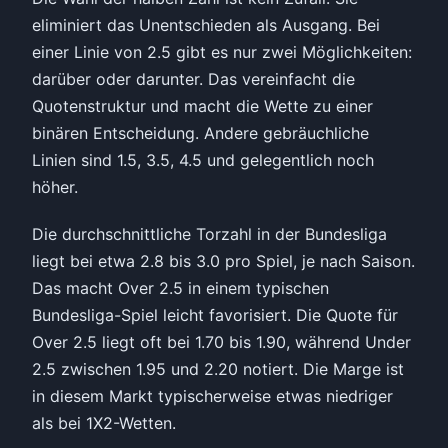
eliminiert das Unentschieden als Ausgang. Bei
einer Linie von 2.5 gibt es nur zwei Möglichkeiten:
darüber oder darunter. Das vereinfacht die
Quotenstruktur und macht die Wette zu einer
binären Entscheidung. Andere gebräuchliche
Linien sind 1.5, 3.5, 4.5 und gelegentlich noch
höher.
Die durchschnittliche Torzahl in der Bundesliga
liegt bei etwa 2.8 bis 3.0 pro Spiel, je nach Saison.
Das macht Over 2.5 in einem typischen
Bundesliga-Spiel leicht favorisiert. Die Quote für
Over 2.5 liegt oft bei 1.70 bis 1.90, während Under
2.5 zwischen 1.95 und 2.20 notiert. Die Marge ist
in diesem Markt typischerweise etwas niedriger
als bei 1X2-Wetten.