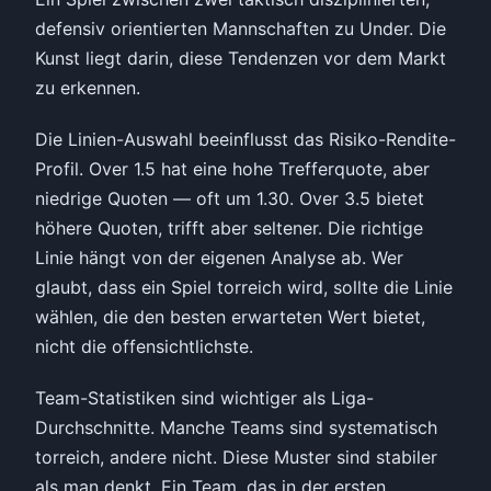
defensiv orientierten Mannschaften zu Under. Die
Kunst liegt darin, diese Tendenzen vor dem Markt
zu erkennen.
Die Linien-Auswahl beeinflusst das Risiko-Rendite-
Profil. Over 1.5 hat eine hohe Trefferquote, aber
niedrige Quoten — oft um 1.30. Over 3.5 bietet
höhere Quoten, trifft aber seltener. Die richtige
Linie hängt von der eigenen Analyse ab. Wer
glaubt, dass ein Spiel torreich wird, sollte die Linie
wählen, die den besten erwarteten Wert bietet,
nicht die offensichtlichste.
Team-Statistiken sind wichtiger als Liga-
Durchschnitte. Manche Teams sind systematisch
torreich, andere nicht. Diese Muster sind stabiler
als man denkt. Ein Team, das in der ersten