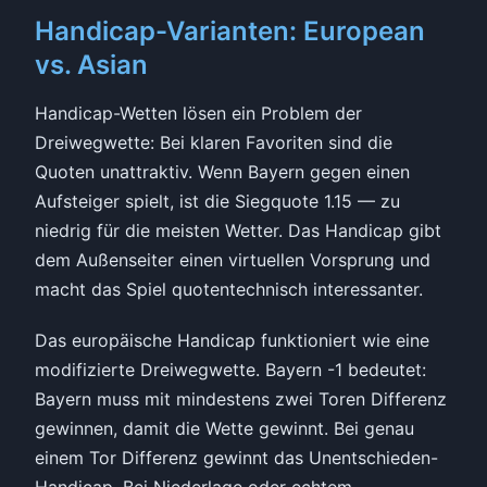
Handicap-Varianten: European
vs. Asian
Handicap-Wetten lösen ein Problem der
Dreiwegwette: Bei klaren Favoriten sind die
Quoten unattraktiv. Wenn Bayern gegen einen
Aufsteiger spielt, ist die Siegquote 1.15 — zu
niedrig für die meisten Wetter. Das Handicap gibt
dem Außenseiter einen virtuellen Vorsprung und
macht das Spiel quotentechnisch interessanter.
Das europäische Handicap funktioniert wie eine
modifizierte Dreiwegwette. Bayern -1 bedeutet:
Bayern muss mit mindestens zwei Toren Differenz
gewinnen, damit die Wette gewinnt. Bei genau
einem Tor Differenz gewinnt das Unentschieden-