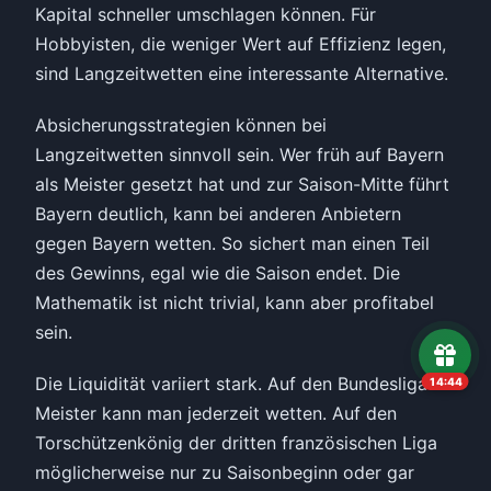
Kapital schneller umschlagen können. Für
Hobbyisten, die weniger Wert auf Effizienz legen,
sind Langzeitwetten eine interessante Alternative.
Absicherungsstrategien können bei
Langzeitwetten sinnvoll sein. Wer früh auf Bayern
als Meister gesetzt hat und zur Saison-Mitte führt
Bayern deutlich, kann bei anderen Anbietern
gegen Bayern wetten. So sichert man einen Teil
des Gewinns, egal wie die Saison endet. Die
Mathematik ist nicht trivial, kann aber profitabel
sein.
Die Liquidität variiert stark. Auf den Bundesliga-
14:43
Meister kann man jederzeit wetten. Auf den
Torschützenkönig der dritten französischen Liga
möglicherweise nur zu Saisonbeginn oder gar