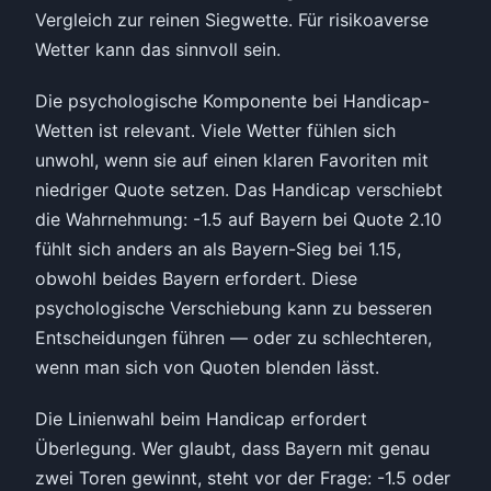
Vergleich zur reinen Siegwette. Für risikoaverse
Wetter kann das sinnvoll sein.
Die psychologische Komponente bei Handicap-
Wetten ist relevant. Viele Wetter fühlen sich
unwohl, wenn sie auf einen klaren Favoriten mit
niedriger Quote setzen. Das Handicap verschiebt
die Wahrnehmung: -1.5 auf Bayern bei Quote 2.10
fühlt sich anders an als Bayern-Sieg bei 1.15,
obwohl beides Bayern erfordert. Diese
psychologische Verschiebung kann zu besseren
Entscheidungen führen — oder zu schlechteren,
wenn man sich von Quoten blenden lässt.
Die Linienwahl beim Handicap erfordert
Überlegung. Wer glaubt, dass Bayern mit genau
zwei Toren gewinnt, steht vor der Frage: -1.5 oder