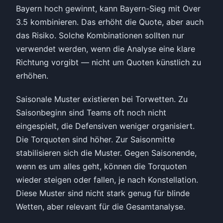
Bayern hoch gewinnt, kann Bayern-Sieg mit Over
3.5 kombinieren. Das erhöht die Quote, aber auch
das Risiko. Solche Kombinationen sollten nur
verwendet werden, wenn die Analyse eine klare
Richtung vorgibt — nicht um Quoten künstlich zu
erhöhen.
Saisonale Muster existieren bei Torwetten. Zu
Saisonbeginn sind Teams oft noch nicht
eingespielt, die Defensiven weniger organisiert.
Die Torquoten sind höher. Zur Saisonmitte
stabilisieren sich die Muster. Gegen Saisonende,
wenn es um alles geht, können die Torquoten
wieder steigen oder fallen, je nach Konstellation.
Diese Muster sind nicht stark genug für blinde
Wetten, aber relevant für die Gesamtanalyse.