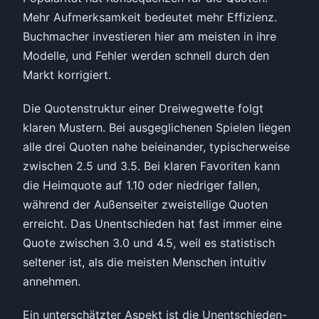
Mehr Aufmerksamkeit bedeutet mehr Effizienz.
Buchmacher investieren hier am meisten in ihre
Modelle, und Fehler werden schnell durch den
Markt korrigiert.
Die Quotenstruktur einer Dreiwegwette folgt
klaren Mustern. Bei ausgeglichenen Spielen liegen
alle drei Quoten nahe beieinander, typischerweise
zwischen 2.5 und 3.5. Bei klaren Favoriten kann
die Heimquote auf 1.10 oder niedriger fallen,
während der Außenseiter zweistellige Quoten
erreicht. Das Unentschieden hat fast immer eine
Quote zwischen 3.0 und 4.5, weil es statistisch
seltener ist, als die meisten Menschen intuitiv
annehmen.
Ein unterschätzter Aspekt ist die Unentschieden-