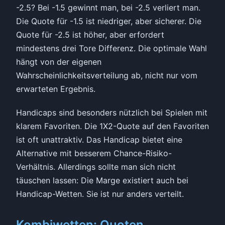
-2.5? Bei -1.5 gewinnt man, bei -2.5 verliert man.
Die Quote für -1.5 ist niedriger, aber sicherer. Die
Quote für -2.5 ist höher, aber erfordert
mindestens drei Tore Differenz. Die optimale Wahl
hängt von der eigenen
Wahrscheinlichkeitsverteilung ab, nicht nur vom
erwarteten Ergebnis.
Handicaps sind besonders nützlich bei Spielen mit
klarem Favoriten. Die 1X2-Quote auf den Favoriten
ist oft unattraktiv. Das Handicap bietet eine
Alternative mit besserem Chance-Risiko-
Verhältnis. Allerdings sollte man sich nicht
täuschen lassen: Die Marge existiert auch bei
Handicap-Wetten. Sie ist nur anders verteilt.
Kombiwetten: Quoten